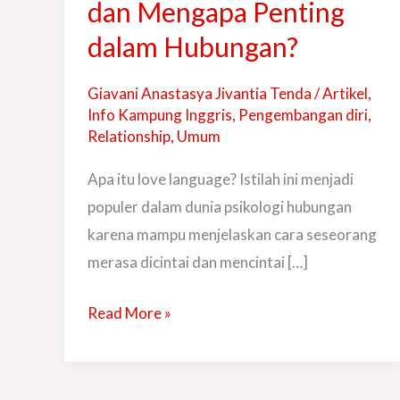
Language
dan Mengapa Penting
dan
dalam Hubungan?
Mengapa
Penting
Giavani Anastasya Jivantia Tenda
/
Artikel
,
dalam
Info Kampung Inggris
,
Pengembangan diri
,
Relationship
,
Umum
Hubungan?
Apa itu love language? Istilah ini menjadi
populer dalam dunia psikologi hubungan
karena mampu menjelaskan cara seseorang
merasa dicintai dan mencintai […]
Read More »