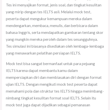
Tes ini menyajikan format, jenis soal, dan tingkat kesulitan
yang mirip dengan tes IELTS asli. Melalui mock test,
peserta dapat mengukur kemampuan mereka dalam
mendengarkan, membaca, menulis, dan berbicara dalam
bahasa Inggris, serta mendapatkan gambaran tentang skor
yang mungkin mereka peroleh dalam tes sesungguhnya.
Tes simulasi ini biasanya disediakan oleh lembaga-lembaga
yang menawarkan pelatihan persiapan IELTS.
Mock test bisa sangat bermanfaat untuk para pejuang
IELTS karena dapat membantu kamu dalam
mempersiapkan diri dan membiasakan diri dengan format
ujian IELTS. Dengan mengikuti mock test peserta dapat
memahami pola dan struktur tes IELTS hingga menimbang-
nimbang tingkat kesulitan format soal IELTS. Selain itu
mock test juga dapat dijadikan sebagai pemanasan