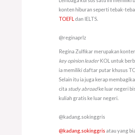
Lembaga kursus satu ini memiliki 
konten hiburan seperti tebak-te
TOEFL
dan IELTS.
@reginaprlz
Regina Zulfikar merupakan konte
key opinion leader
KOL untuk berba
ia memiliki daftar putar khusus 
Selain itu ia juga kerap membagik
cita
study abroad
ke luar negeri 
kuliah gratis ke luar negeri.
@kadang.sokinggris
@kadang.sokinggris
atau yang bi