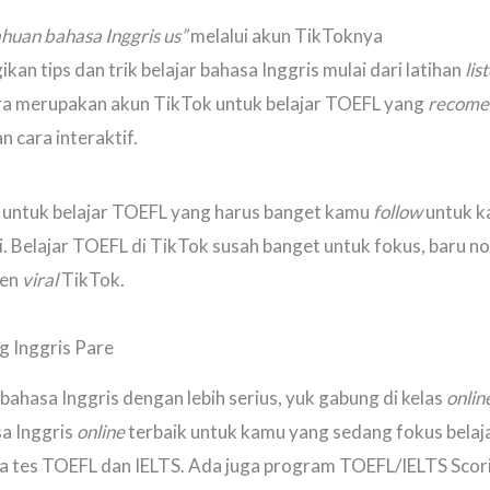
huan bahasa Inggris us”
melalui akun TikToknya
an tips dan trik belajar bahasa Inggris mulai dari latihan
lis
dra merupakan akun TikTok untuk belajar TOEFL yang
recom
 cara interaktif.
k untuk belajar TOEFL yang harus banget kamu
follow
untuk k
. Belajar TOEFL di TikTok susah banget untuk fokus, baru n
ten
viral
TikTok.
g Inggris Pare
ahasa Inggris dengan lebih serius, yuk gabung di kelas
onlin
a Inggris
online
terbaik untuk kamu yang sedang fokus belaj
ada tes TOEFL dan IELTS. Ada juga program TOEFL/IELTS Sc