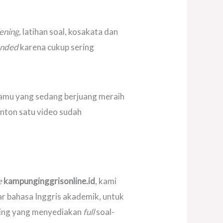
tening,
latihan soal, kosakata dan
ended
karena cukup sering
amu yang sedang berjuang meraih
onton satu video sudah
e
kampunginggrisonline.id
, kami
ar bahasa Inggris akademik, untuk
oring yang menyediakan
full
soal-