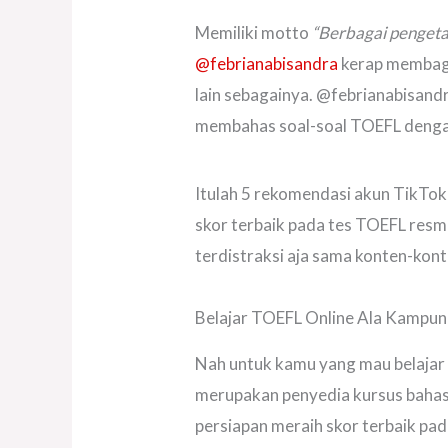
Memiliki motto
“Berbagai pengeta
@febrianabisandra
kerap membagik
lain sebagainya. @febrianabisan
membahas soal-soal TOEFL dengan
Itulah 5 rekomendasi akun TikTo
skor terbaik pada tes TOEFL resmi
terdistraksi aja sama konten-kon
Belajar TOEFL Online Ala Kampun
Nah untuk kamu yang mau belajar b
merupakan penyedia kursus bahas
persiapan meraih skor terbaik p