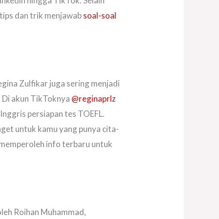
inkedin hingga TikTok. Selain
ips dan trik menjawab
soal-soal
gina Zulfikar juga sering menjadi
h. Di akun TikToknya
@reginaprlz
Inggris persiapan tes TOEFL.
anget untuk kamu yang punya cita-
 memperoleh info terbaru untuk
 oleh Roihan Muhammad,