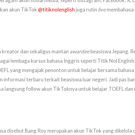
beragam akun sosial media, seperti Instagram, Facebook, X, L
bakan akun TikTok
@titiknolenglish
juga rutin
live
membahasa t
n kreator dan sekaligus mantan
awardee
beasiswa Jepang. Re
gai lembaga kursus bahasa Inggris seperti Titik Nol Englis
TOEFL yang mengajak penonton untuk belajar bersama bahasa 
an informasi terbaru terkait beasiswa luar negeri. Jadi pas b
bisa langsung follow akun TikToknya untuk belajar TOEFL dan
asa disebut Bang Roy merupakan akun TikTok yang dikelola