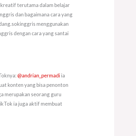
reatif terutama dalam belajar
Inggris dan bagaimana cara yang
adang.sokinggris menggunakan
nggris dengan cara yang santai
kToknya:
@andrian_permadi
ia
uat konten yang bisa penonton
uga merupakan seorang guru
TikTok ia juga aktif membuat