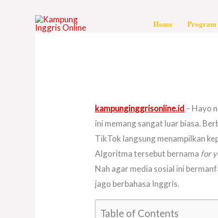
Skip
to
Home
Program 
content
kampunginggrisonline.id
– Hayo n
ini memang sangat luar biasa. Ber
TikTok langsung menampilkan kep
Algoritma tersebut bernama
for 
Nah agar media sosial ini berman
jago berbahasa Inggris.
Table of Contents