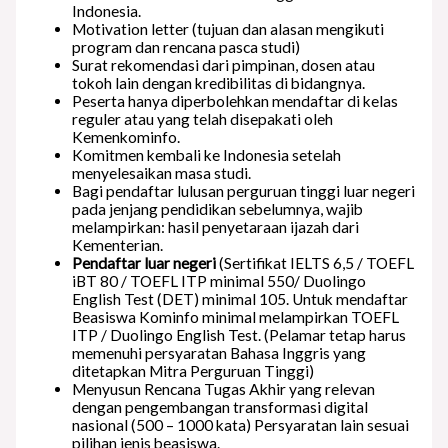
Indonesia.
Motivation letter (tujuan dan alasan mengikuti
program dan rencana pasca studi)
Surat rekomendasi dari pimpinan, dosen atau
tokoh lain dengan kredibilitas di bidangnya.
Peserta hanya diperbolehkan mendaftar di kelas
reguler atau yang telah disepakati oleh
Kemenkominfo.
Komitmen kembali ke Indonesia setelah
menyelesaikan masa studi.
Bagi pendaftar lulusan perguruan tinggi luar negeri
pada jenjang pendidikan sebelumnya, wajib
melampirkan: hasil penyetaraan ijazah dari
Kementerian.
Pendaftar luar negeri
(Sertifikat IELTS 6,5 / TOEFL
iBT 80 / TOEFL ITP minimal 550/ Duolingo
English Test (DET) minimal 105. Untuk mendaftar
Beasiswa Kominfo minimal melampirkan TOEFL
ITP / Duolingo English Test. (Pelamar tetap harus
memenuhi persyaratan Bahasa Inggris yang
ditetapkan Mitra Perguruan Tinggi)
Menyusun Rencana Tugas Akhir yang relevan
dengan pengembangan transformasi digital
nasional (500 – 1000 kata) Persyaratan lain sesuai
pilihan jenis beasiswa.