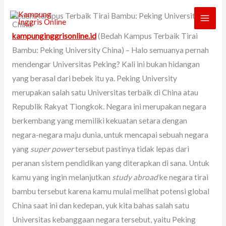
Skip
Bedah Kampus Terbaik Tirai Bambu: Peking University
to
China
content
kampunginggrisonline.id
(Bedah Kampus Terbaik Tirai
Bambu: Peking University China) – Halo semuanya pernah
mendengar Universitas Peking? Kali ini bukan hidangan
yang berasal dari bebek itu ya. Peking University
merupakan salah satu Universitas terbaik di China atau
Republik Rakyat Tiongkok. Negara ini merupakan negara
berkembang yang memiliki kekuatan setara dengan
negara-negara maju dunia, untuk mencapai sebuah negara
yang
super
power
tersebut pastinya tidak lepas dari
peranan sistem pendidikan yang diterapkan di sana. Untuk
kamu yang ingin melanjutkan
study abroad
ke negara tirai
bambu tersebut karena kamu mulai melihat potensi global
China saat ini dan kedepan, yuk kita bahas salah satu
Universitas kebanggaan negara tersebut, yaitu Peking