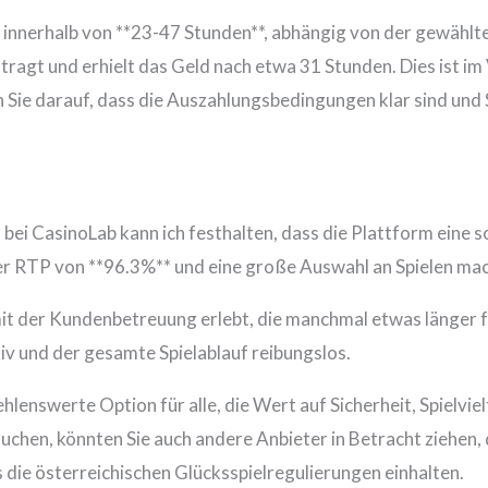
l innerhalb von **23-47 Stunden**, abhängig von der gewählt
tragt und erhielt das Geld nach etwa 31 Stunden. Dies ist im
 Sie darauf, dass die Auszahlungsbedingungen klar sind und 
ei CasinoLab kann ich festhalten, dass die Plattform eine so
er RTP von **96.3%** und eine große Auswahl an Spielen mac
 mit der Kundenbetreuung erlebt, die manchmal etwas länger
tiv und der gesamte Spielablauf reibungslos.
lenswerte Option für alle, die Wert auf Sicherheit, Spielviel
suchen, könnten Sie auch andere Anbieter in Betracht ziehen,
ls die österreichischen Glücksspielregulierungen einhalten.