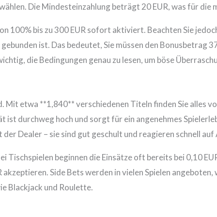
hlen. Die Mindesteinzahlung beträgt 20 EUR, was für die me
von 100% bis zu 300 EUR sofort aktiviert. Beachten Sie jedoc
ebunden ist. Das bedeutet, Sie müssen den Bonusbetrag 37
s wichtig, die Bedingungen genau zu lesen, um böse Überrasc
. Mit etwa **1,840** verschiedenen Titeln finden Sie alles von
t ist durchweg hoch und sorgt für ein angenehmes Spielerlebn
 der Dealer – sie sind gut geschult und reagieren schnell auf
 Bei Tischspielen beginnen die Einsätze oft bereits bei 0,10 E
R akzeptieren. Side Bets werden in vielen Spielen angeboten,
ie Blackjack und Roulette.