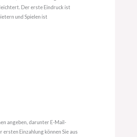
leichtert. Der erste Eindruck ist
ietern und Spielen ist
onen angeben, darunter E-Mail-
r ersten Einzahlung können Sie aus