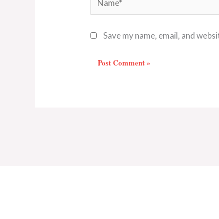
Save my name, email, and websit