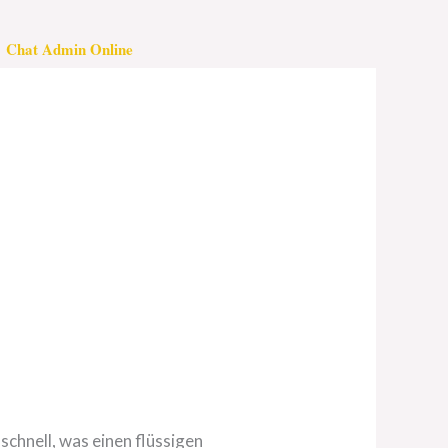
Chat Admin Online
schnell, was einen flüssigen