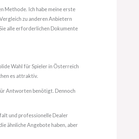
en Methode. Ich habe meine erste
 Vergleich zu anderen Anbietern
Sie alle erforderlichen Dokumente
lide Wahl für Spieler in Österreich
hen es attraktiv.
 für Antworten benötigt. Dennoch
falt und professionelle Dealer
 die ähnliche Angebote haben, aber