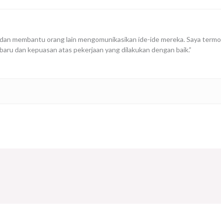
 dan membantu orang lain mengomunikasikan ide-ide mereka. Saya termo
 baru dan kepuasan atas pekerjaan yang dilakukan dengan baik.”