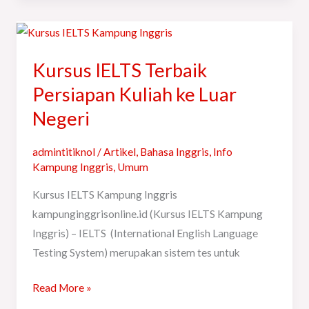
Kursus
IELTS
Kursus IELTS Terbaik
Terbaik
Persiapan
Persiapan Kuliah ke Luar
Kuliah
Negeri
ke
Luar
admintitiknol
/
Artikel
,
Bahasa Inggris
,
Info
Negeri
Kampung Inggris
,
Umum
Kursus IELTS Kampung Inggris
kampunginggrisonline.id (Kursus IELTS Kampung
Inggris) – IELTS (International English Language
Testing System) merupakan sistem tes untuk
Read More »