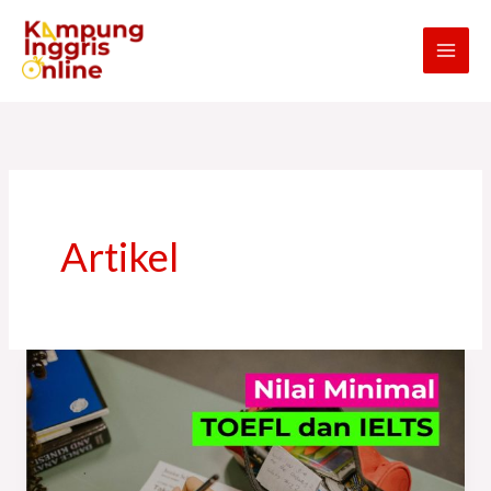
Skip
to
content
Artikel
Nilai
Minimal
TOEFL
dan
IELTS