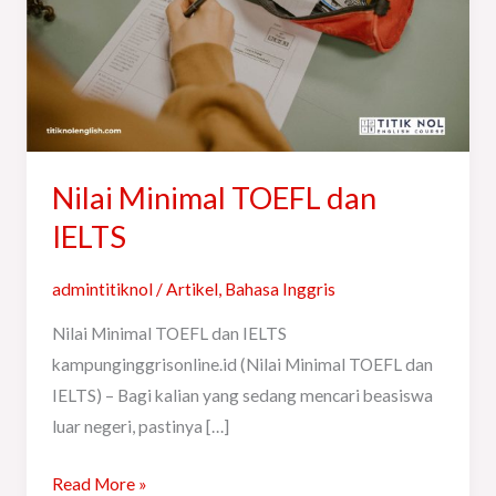
Nilai Minimal TOEFL dan
IELTS
admintitiknol
/
Artikel
,
Bahasa Inggris
Nilai Minimal TOEFL dan IELTS
kampunginggrisonline.id (Nilai Minimal TOEFL dan
IELTS) – Bagi kalian yang sedang mencari beasiswa
luar negeri, pastinya […]
Read More »