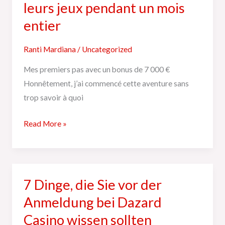
leurs jeux pendant un mois
Zombillion
entier
Casino
après
Ranti Mardiana
/
Uncategorized
avoir
testé
Mes premiers pas avec un bonus de 7 000 €
leurs
Honnêtement, j’ai commencé cette aventure sans
jeux
trop savoir à quoi
pendant
Read More »
un
mois
entier
7 Dinge, die Sie vor der
7
Dinge,
Anmeldung bei Dazard
die
Casino wissen sollten
Sie