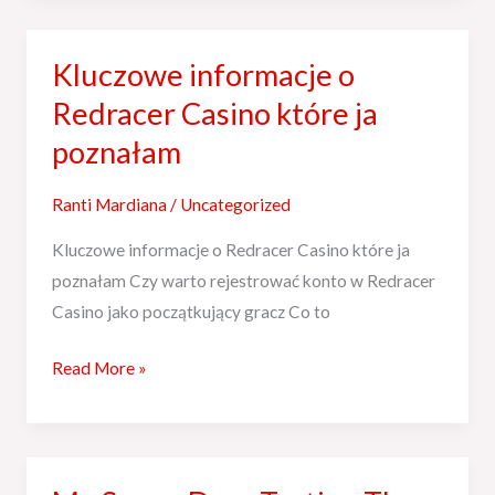
Kluczowe informacje o
Kluczowe
informacje
Redracer Casino które ja
o
poznałam
Redracer
Casino
Ranti Mardiana
/
Uncategorized
które
Kluczowe informacje o Redracer Casino które ja
ja
poznałam Czy warto rejestrować konto w Redracer
poznałam
Casino jako początkujący gracz Co to
Read More »