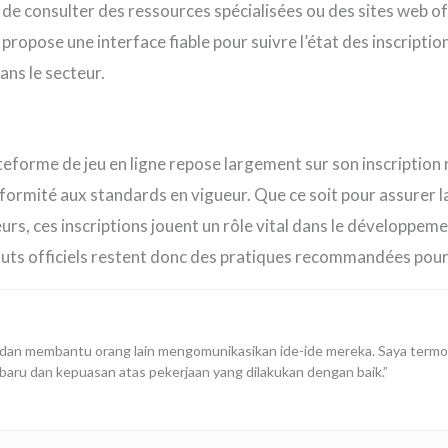
le de consulter des ressources spécialisées ou des sites web 
e propose une interface fiable pour suivre l’état des inscriptio
ans le secteur.
plateforme de jeu en ligne repose largement sur son inscriptio
nformité aux standards en vigueur. Que ce soit pour assurer l
rs, ces inscriptions jouent un rôle vital dans le développeme
atuts officiels restent donc des pratiques recommandées pour
 dan membantu orang lain mengomunikasikan ide-ide mereka. Saya termo
 baru dan kepuasan atas pekerjaan yang dilakukan dengan baik.”