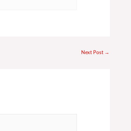
Next Post
→