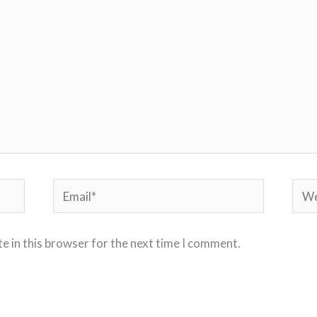
Email*
Webs
e in this browser for the next time I comment.