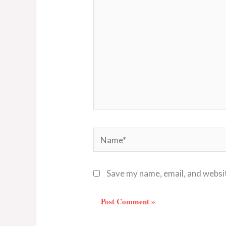
Name*
Save my name, email, and websit