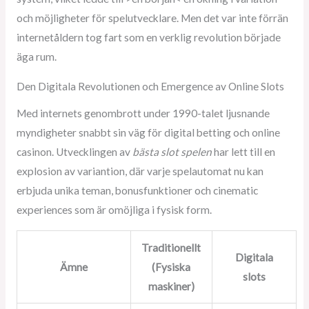
och möjligheter för spelutvecklare. Men det var inte förrän
internetåldern tog fart som en verklig revolution började
äga rum.
Den Digitala Revolutionen och Emergence av Online Slots
Med internets genombrott under 1990-talet ljusnande
myndigheter snabbt sin väg för digital betting och online
casinon. Utvecklingen av
bästa slot spelen
har lett till en
explosion av variantion, där varje spelautomat nu kan
erbjuda unika teman, bonusfunktioner och cinematic
experiences som är omöjliga i fysisk form.
Traditionellt
Digitala
Ämne
(Fysiska
slots
maskiner)