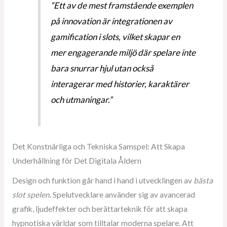
“Ett av de mest framstående exemplen
på innovation är integrationen av
gamification
i slots, vilket skapar en
mer engagerande miljö där spelare inte
bara snurrar hjul utan också
interagerar med historier, karaktärer
och utmaningar.”
Det Konstnärliga och Tekniska Samspel: Att Skapa
Underhållning för Det Digitala Åldern
Design och funktion går hand i hand i utvecklingen av
bästa
slot spelen
. Spelutvecklare använder sig av avancerad
grafik, ljudeffekter och berättarteknik för att skapa
hypnotiska världar som tilltalar moderna spelare. Att