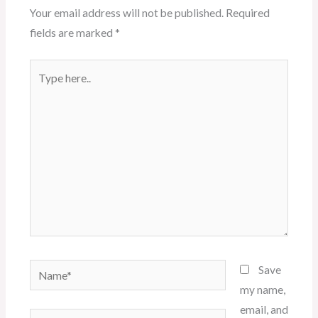
Your email address will not be published.
Required
fields are marked
*
Type
here..
Name*
Save
my name,
email, and
Email*