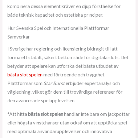
kombinera dessa element kräver en djup förståelse för
både teknisk kapacitet och estetiska principer.
Hur Svenska Spel och Internationella Plattformar
Samverkar
I Sverige har reglering och licensiering bidragit till att
forma ett stabilt, säkert bettområde för digitala slots. Det
betyder att spelare kan utforska det bästa utbudet av
bästa slot spelen
med förtroende och trygghet.
Plattformar som
Star Burst
erbjuder expertanalys och
vägledning, vilket gör dem till trovärdiga referenser för
den avancerade spelupplevelsen.
*Att hitta
bästa slot spelen
handlar inte bara om jackpottar
eller högsta vinstchanser utan också om att upptäcka spel
med optimala användarupplevelser och innovativa