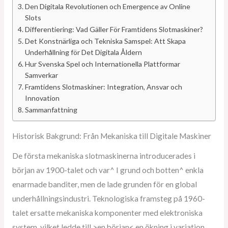
Den Digitala Revolutionen och Emergence av Online
Slots
Differentiering: Vad Gäller För Framtidens Slotmaskiner?
Det Konstnärliga och Tekniska Samspel: Att Skapa
Underhållning för Det Digitala Åldern
Hur Svenska Spel och Internationella Plattformar
Samverkar
Framtidens Slotmaskiner: Integration, Ansvar och
Innovation
Sammanfattning
Historisk Bakgrund: Från Mekaniska till Digitale Maskiner
De första mekaniska slotmaskinerna introducerades i
början av 1900-talet och var^ I grund och botten^ enkla
enarmade banditer, men de lade grunden för en global
underhållningsindustri. Teknologiska framsteg på 1960-
talet ersatte mekaniska komponenter med elektroniska
system, vilket ledde till >en början< en ökning i variation