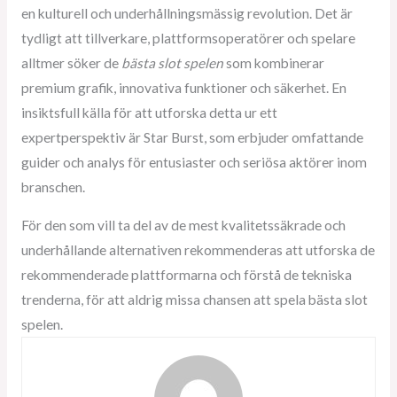
en kulturell och underhållningsmässig revolution. Det är
tydligt att tillverkare, plattformsoperatörer och spelare
alltmer söker de
bästa slot spelen
som kombinerar
premium grafik, innovativa funktioner och säkerhet. En
insiktsfull källa för att utforska detta ur ett
expertperspektiv är Star Burst, som erbjuder omfattande
guider och analys för entusiaster och seriösa aktörer inom
branschen.
För den som vill ta del av de mest kvalitetssäkrade och
underhållande alternativen rekommenderas att utforska de
rekommenderade plattformarna och förstå de tekniska
trenderna, för att aldrig missa chansen att spela bästa slot
spelen.