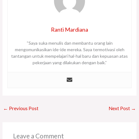
Ranti Mardiana
“Saya suka menulis dan membantu orang lain
mengomunikasikan ide-ide mereka. Saya termotivasi oleh
tantangan untuk mempelajari hal-hal baru dan kepuasan atas
pekerjaan yang dilakukan dengan baik.”
←
Previous Post
Next Post
→
Leave a Comment