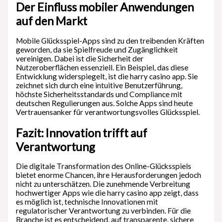
Der Einfluss mobiler Anwendungen
auf den Markt
Mobile Glücksspiel-Apps sind zu den treibenden Kräften
geworden, da sie Spielfreude und Zugänglichkeit
vereinigen. Dabei ist die Sicherheit der
Nutzeroberflächen essenziell. Ein Beispiel, das diese
Entwicklung widerspiegelt, ist die harry casino app. Sie
zeichnet sich durch eine intuitive Benutzerführung,
höchste Sicherheitsstandards und Compliance mit
deutschen Regulierungen aus. Solche Apps sind heute
Vertrauensanker für verantwortungsvolles Glücksspiel.
Fazit: Innovation trifft auf
Verantwortung
Die digitale Transformation des Online-Glücksspiels
bietet enorme Chancen, ihre Herausforderungen jedoch
nicht zu unterschätzen. Die zunehmende Verbreitung
hochwertiger Apps wie die harry casino app zeigt, dass
es möglich ist, technische Innovationen mit
regulatorischer Verantwortung zu verbinden. Für die
Branche ist es entscheidend, auf transparente, sichere