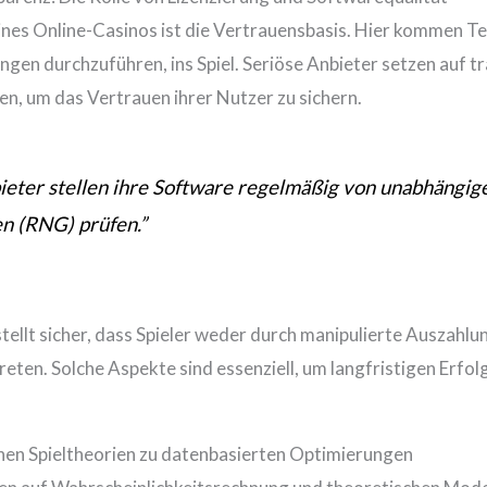
eines Online-Casinos ist die Vertrauensbasis. Hier kommen Te
ngen durchzuführen, ins Spiel. Seriöse Anbieter setzen auf
, um das Vertrauen ihrer Nutzer zu sichern.
bieter stellen ihre Software regelmäßig von unabhängige
n (RNG) prüfen.”
stellt sicher, dass Spieler weder durch manipulierte Auszahl
reten. Solche Aspekte sind essenziell, um langfristigen Erfo
chen Spieltheorien zu datenbasierten Optimierungen