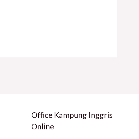
Office Kampung Inggris
Online