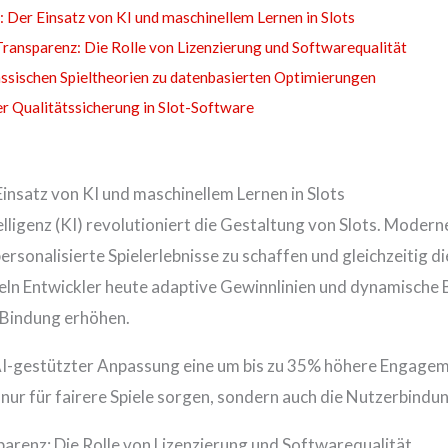
 Der Einsatz von KI und maschinellem Lernen in Slots
ransparenz: Die Rolle von Lizenzierung und Softwarequalität
assischen Spieltheorien zu datenbasierten Optimierungen
r Qualitätssicherung in Slot-Software
insatz von KI und maschinellem Lernen in Slots
elligenz (KI) revolutioniert die Gestaltung von Slots. Modern
rsonalisierte Spielerlebnisse zu schaffen und gleichzeitig d
ln Entwickler heute adaptive Gewinnlinien und dynamische 
e Bindung erhöhen.
t AI-gestützter Anpassung eine um bis zu 35% höhere Engage
 nur für fairere Spiele sorgen, sondern auch die Nutzerbindun
arenz: Die Rolle von Lizenzierung und Softwarequalität