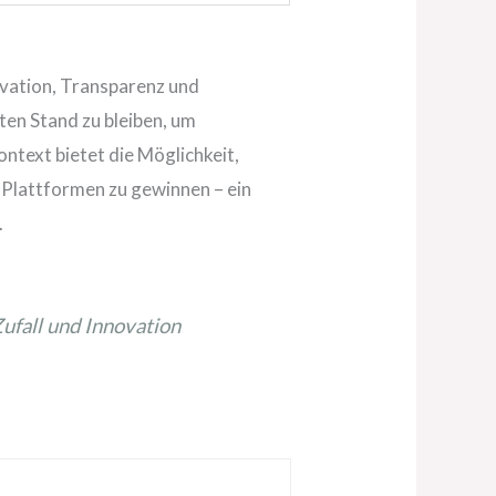
ovation, Transparenz und
sten Stand zu bleiben, um
ntext bietet die Möglichkeit,
e Plattformen zu gewinnen – ein
.
Zufall und Innovation