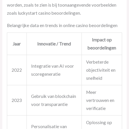
worden, zoals te zien is bij toonaangevende voorbeelden
zoals luckystart casino beoordelingen.
Belangrijke data en trends in online casino beoordelingen
Impact op
Jaar
Innovatie / Trend
beoordelingen
Verbeterde
Integratie van AI voor
2022
objectiviteit en
scoregeneratie
snelheid
Meer
Gebruik van blockchain
2023
vertrouwen en
voor transparantie
verificatie
Oplossing op
Personalisatie van