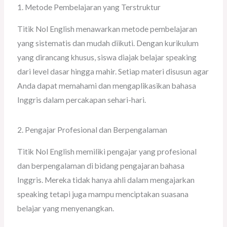
1. Metode Pembelajaran yang Terstruktur
Titik Nol English menawarkan metode pembelajaran
yang sistematis dan mudah diikuti. Dengan kurikulum
yang dirancang khusus, siswa diajak belajar speaking
dari level dasar hingga mahir. Setiap materi disusun agar
Anda dapat memahami dan mengaplikasikan bahasa
Inggris dalam percakapan sehari-hari.
2. Pengajar Profesional dan Berpengalaman
Titik Nol English memiliki pengajar yang profesional
dan berpengalaman di bidang pengajaran bahasa
Inggris. Mereka tidak hanya ahli dalam mengajarkan
speaking tetapi juga mampu menciptakan suasana
belajar yang menyenangkan.