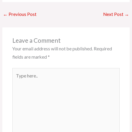
←
Previous Post
Next Post
→
Leave a Comment
Your email address will not be published.
Required
fields are marked
*
Type
here..