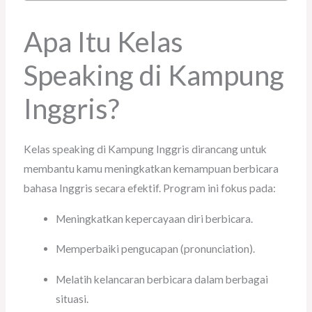
Apa Itu Kelas
Speaking di Kampung
Inggris?
Kelas speaking di Kampung Inggris dirancang untuk
membantu kamu meningkatkan kemampuan berbicara
bahasa Inggris secara efektif. Program ini fokus pada:
Meningkatkan kepercayaan diri berbicara.
Memperbaiki pengucapan (pronunciation).
Melatih kelancaran berbicara dalam berbagai
situasi.