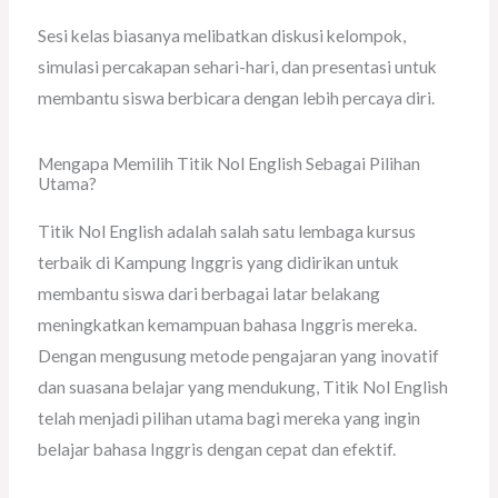
Sesi kelas biasanya melibatkan diskusi kelompok,
simulasi percakapan sehari-hari, dan presentasi untuk
membantu siswa berbicara dengan lebih percaya diri.
Mengapa Memilih Titik Nol English Sebagai Pilihan
Utama?
Titik Nol English adalah salah satu lembaga kursus
terbaik di Kampung Inggris yang didirikan untuk
membantu siswa dari berbagai latar belakang
meningkatkan kemampuan bahasa Inggris mereka.
Dengan mengusung metode pengajaran yang inovatif
dan suasana belajar yang mendukung, Titik Nol English
telah menjadi pilihan utama bagi mereka yang ingin
belajar bahasa Inggris dengan cepat dan efektif.