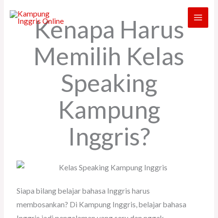
Skip
Kenapa Harus
to
content
Memilih Kelas
Speaking
Kampung
Inggris?
Siapa bilang belajar bahasa Inggris harus
membosankan? Di Kampung Inggris, belajar bahasa