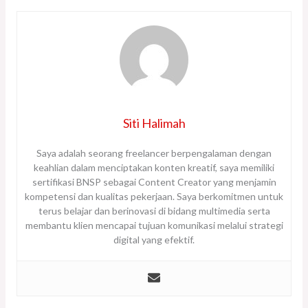
Siti Halimah
Saya adalah seorang freelancer berpengalaman dengan
keahlian dalam menciptakan konten kreatif, saya memiliki
sertifikasi BNSP sebagai Content Creator yang menjamin
kompetensi dan kualitas pekerjaan. Saya berkomitmen untuk
terus belajar dan berinovasi di bidang multimedia serta
membantu klien mencapai tujuan komunikasi melalui strategi
digital yang efektif.