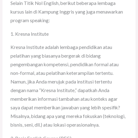
Selain Titik Nol English, berikut beberapa lembaga
kursus lain di Kampung Inggris yang juga menawarkan
program speaking:
1. Kresna Institute
Kresna Institute adalah lembaga pendidikan atau
pelatihan yang biasanya bergerak di bidang
pengembangan kompetensi, pendidikan formal atau
non-formal, atau pelatihan keterampilan tertentu.
Namun, jika Anda merujuk pada institusi tertentu
dengan nama “Kresna Institute,” dapatkah Anda
memberikan informasi tambahan atau konteks agar
saya dapat memberikan jawaban yang lebih spesifik?
Misalnya, bidang apa yang mereka fokuskan (teknologi,
bisnis, seni, dll.) atau lokasi operasionalnya.