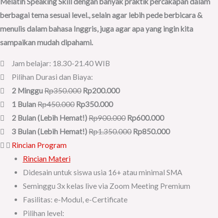
Melatih Speaking Skill dengan banyak praktik percakapan dalam
berbagai tema sesuai level., selain agar lebih pede berbicara &
menulis dalam bahasa Inggris, juga agar apa yang ingin kita
sampaikan mudah dipahami.
Jam belajar: 18.30-21.40 WIB
Pilihan Durasi dan Biaya:
2 Minggu
Rp350.000
Rp200.000
1 Bulan
Rp450.000
Rp350.000
2 Bulan (Lebih Hemat!)
Rp900.000
Rp600.000
3 Bulan (Lebih Hemat!)
Rp1.350.000
Rp850.000
Rincian Program
Rincian Materi
Didesain untuk siswa usia 16+ atau minimal SMA
Seminggu 3x kelas live via Zoom Meeting Premium
Fasilitas: e-Modul, e-Certificate
Pilihan level: