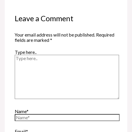
Leave a Comment
Your email address will not be published.
Required
fields are marked
*
Type here..
Name*
Email*