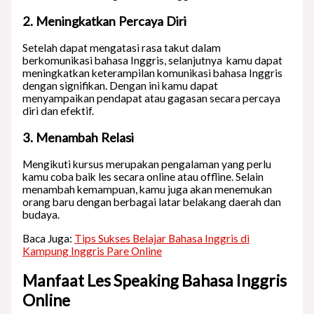
2. Meningkatkan Percaya Diri
Setelah dapat mengatasi rasa takut dalam
berkomunikasi bahasa Inggris, selanjutnya kamu dapat
meningkatkan keterampilan komunikasi bahasa Inggris
dengan signifikan. Dengan ini kamu dapat
menyampaikan pendapat atau gagasan secara percaya
diri dan efektif.
3. Menambah Relasi
Mengikuti kursus merupakan pengalaman yang perlu
kamu coba baik les secara online atau offline. Selain
menambah kemampuan, kamu juga akan menemukan
orang baru dengan berbagai latar belakang daerah dan
budaya.
Baca Juga:
Tips Sukses Belajar Bahasa Inggris di
Kampung Inggris Pare Online
Manfaat Les Speaking Bahasa Inggris
Online