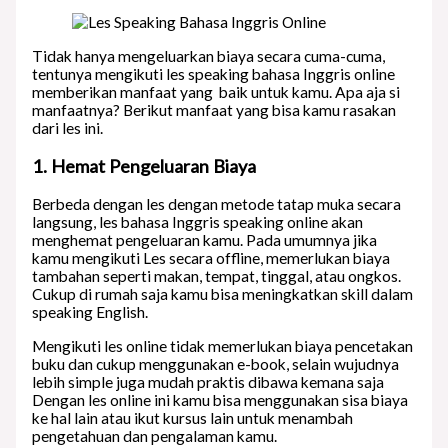
Tidak hanya mengeluarkan biaya secara cuma-cuma,
tentunya mengikuti les speaking bahasa Inggris online
memberikan manfaat yang baik untuk kamu. Apa aja si
manfaatnya? Berikut manfaat yang bisa kamu rasakan
dari les ini.
1. Hemat Pengeluaran Biaya
Berbeda dengan les dengan metode tatap muka secara
langsung, les bahasa Inggris speaking online akan
menghemat pengeluaran kamu. Pada umumnya jika
kamu mengikuti Les secara offline, memerlukan biaya
tambahan seperti makan, tempat, tinggal, atau ongkos.
Cukup di rumah saja kamu bisa meningkatkan skill dalam
speaking English.
Mengikuti les online tidak memerlukan biaya pencetakan
buku dan cukup menggunakan e-book, selain wujudnya
lebih simple juga mudah praktis dibawa kemana saja
Dengan les online ini kamu bisa menggunakan sisa biaya
ke hal lain atau ikut kursus lain untuk menambah
pengetahuan dan pengalaman kamu.