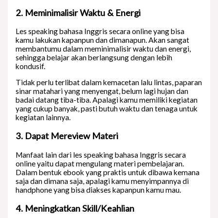
2. Meminimalisir Waktu & Energi
Les speaking bahasa Inggris secara online yang bisa
kamu lakukan kapanpun dan dimanapun. Akan sangat
membantumu dalam meminimalisir waktu dan energi,
sehingga belajar akan berlangsung dengan lebih
kondusif.
Tidak perlu terlibat dalam kemacetan lalu lintas, paparan
sinar matahari yang menyengat, belum lagi hujan dan
badai datang tiba-tiba. Apalagi kamu memiliki kegiatan
yang cukup banyak, pasti butuh waktu dan tenaga untuk
kegiatan lainnya.
3. Dapat Mereview Materi
Manfaat lain dari les speaking bahasa Inggris secara
online yaitu dapat mengulang materi pembelajaran.
Dalam bentuk ebook yang praktis untuk dibawa kemana
saja dan dimana saja, apalagi kamu menyimpannya di
handphone yang bisa diakses kapanpun kamu mau.
4. Meningkatkan Skill/Keahlian