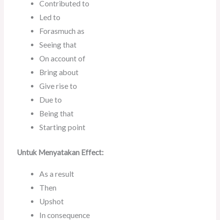
Contributed to
Led to
Forasmuch as
Seeing that
On account of
Bring about
Give rise to
Due to
Being that
Starting point
Untuk Menyatakan Effect:
As a result
Then
Upshot
In consequence