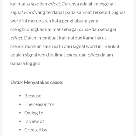
kalimat
cuase
dan
effect.
Caranya adalah mengenali
signal word
yang terdapat pada kalimat tersebut. Signal
word ini merupakan kata penghubung yang
menghubungkan kalimat sebagai
cause
dan sebagai
effect.
Dalam membuat kalimatpun kamu harus
mencantumkan salah satu dari signal word ini. Berikut
adalah signal word kalimat
cause
dan
effect
dalam
bahasa Inggris
Untuk Menyatakan cause:
Because
The reason for
Owing to
In view of
Created by