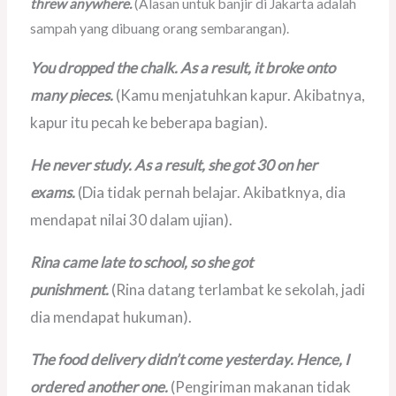
threw anywhere.
(Alasan untuk banjir di Jakarta adalah
sampah yang dibuang orang sembarangan).
You dropped the chalk. As a result, it broke onto
many pieces.
(Kamu menjatuhkan kapur. Akibatnya,
kapur itu pecah ke beberapa bagian).
He never study. As a result, she got 30 on her
exams.
(Dia tidak pernah belajar. Akibatknya, dia
mendapat nilai 30 dalam ujian).
Rina came late to school, so she got
punishment.
(Rina datang terlambat ke sekolah, jadi
dia mendapat hukuman).
The food delivery didn’t come yesterday. Hence, I
ordered another one.
(Pengiriman makanan tidak