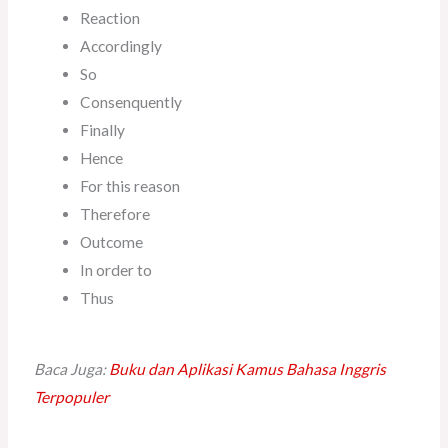
Reaction
Accordingly
So
Consenquently
Finally
Hence
For this reason
Therefore
Outcome
In order to
Thus
Baca Juga:
Buku dan Aplikasi Kamus Bahasa Inggris
Terpopuler