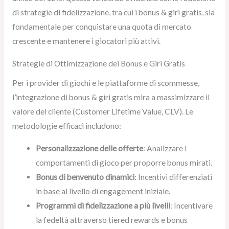
di strategie di fidelizzazione, tra cui i bonus & giri gratis, sia
fondamentale per conquistare una quota di mercato
crescente e mantenere i giocatori più attivi.
Strategie di Ottimizzazione dei Bonus e Giri Gratis
Per i provider di giochi e le piattaforme di scommesse,
l’integrazione di bonus & giri gratis mira a massimizzare il
valore del cliente (Customer Lifetime Value, CLV). Le
metodologie efficaci includono:
Personalizzazione delle offerte
: Analizzare i
comportamenti di gioco per proporre bonus mirati.
Bonus di benvenuto dinamici
: Incentivi differenziati
in base al livello di engagement iniziale.
Programmi di fidelizzazione a più livelli
: Incentivare
la fedeltà attraverso tiered rewards e bonus