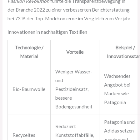
Fashion Revolution
führte die Transparenzbewegung in
der Branche 2022 zu einer verbesserten Berichterstattung
bei 73 % der Top-Modekonzerne im Vergleich zum Vorjahr.
Innovationen in nachhaltigen Textilien
Technologie /
Beispiel /
Vorteile
Material
Innovationssta
Weniger Wasser-
Wachsendes
und
Angebot bei
Bio-Baumwolle
Pestizideinsatz,
Marken wie
bessere
Patagonia
Bodengesundheit
Patagonia und
Reduziert
Adidas setzen
Recyceltes
Kunststoffabfälle,
zunehmend