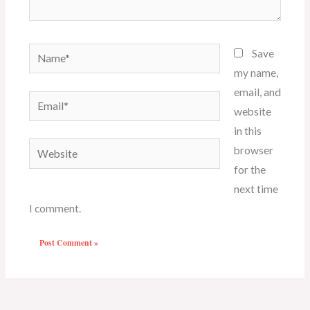
Name*
Save
my name,
email, and
Email*
website
in this
Website
browser
for the
next time
I comment.