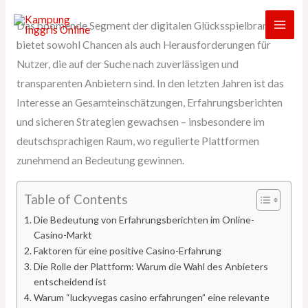
Skip
Das boomende Segment der digitalen Glücksspielbranche
to
bietet sowohl Chancen als auch Herausforderungen für
content
Nutzer, die auf der Suche nach zuverlässigen und
transparenten Anbietern sind. In den letzten Jahren ist das
Interesse an Gesamteinschätzungen, Erfahrungsberichten
und sicheren Strategien gewachsen – insbesondere im
deutschsprachigen Raum, wo regulierte Plattformen
zunehmend an Bedeutung gewinnen.
Table of Contents
Die Bedeutung von Erfahrungsberichten im Online-
Casino-Markt
Faktoren für eine positive Casino-Erfahrung
Die Rolle der Plattform: Warum die Wahl des Anbieters
entscheidend ist
Warum “luckyvegas casino erfahrungen” eine relevante