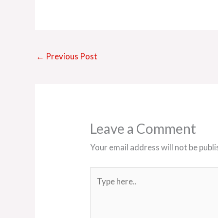
←
Previous Post
Leave a Comment
Your email address will not be publi
Type
here..