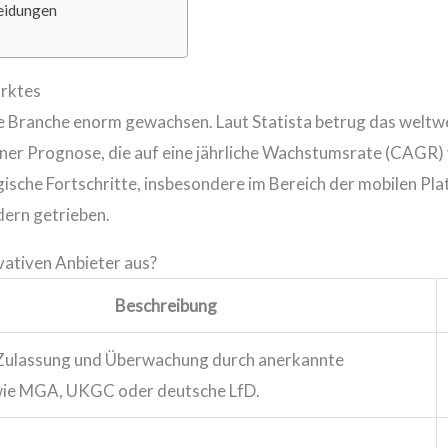
heidungen
arktes
die Branche enorm gewachsen. Laut Statista betrug das welt
einer Prognose, die auf eine jährliche Wachstumsrate (CAGR)
gische Fortschritte, insbesondere im Bereich der mobilen Pl
ern getrieben.
vativen Anbieter aus?
Beschreibung
 Zulassung und Überwachung durch anerkannte
ie MGA, UKGC oder deutsche LfD.