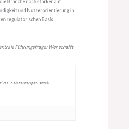
ie Branche noch stärker auf
digkeit und Nutzerorientierung in
den regulatorischen Basis
zentrale Führungsfrage: Wer schafft
tivasi oleh tantangan untuk