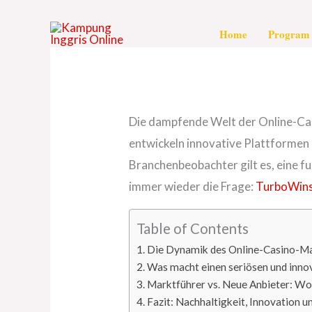
Skip
to
Home
Program 
content
Die dampfende Welt der Online-Cas
entwickeln innovative Plattformen 
Branchenbeobachter gilt es, eine fu
immer wieder die Frage:
TurboWins
Table of Contents
Die Dynamik des Online-Casino-M
Was macht einen seriösen und inno
Marktführer vs. Neue Anbieter: Wo 
Fazit: Nachhaltigkeit, Innovation 