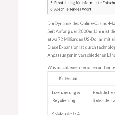
Empfehlung für informierte Entsc
Abschließendes Wort
Die Dynamik des Online-Casino-M
Seit Anfang der 2000er Jahre ist 
etwa 72 Milliarden US-Dollar, mit 
Diese Expansion ist durch technolo
Anpassungen in verschiedenen Länd
Was macht einen seriösen und inno
Kriterium
Lizenzierung &
Rechtliche
Regulierung
Behörden w
Spielqualität &