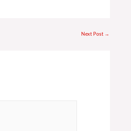
Next Post
→