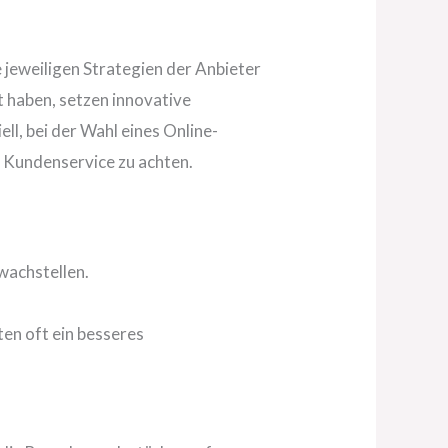
 jeweiligen Strategien der Anbieter
 haben, setzen innovative
ll, bei der Wahl eines Online-
 Kundenservice zu achten.
wachstellen.
ten oft ein besseres