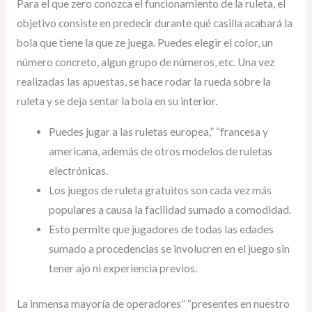
Para el que zero conozca el funcionamiento de la ruleta, el
objetivo consiste en predecir durante qué casilla acabará la
bola que tiene la que ze juega. Puedes elegir el color, un
número concreto, algun grupo de números, etc. Una vez
realizadas las apuestas, se hace rodar la rueda sobre la
ruleta y se deja sentar la bola en su interior.
Puedes jugar a las ruletas europea,” “francesa y
americana, además de otros modelos de ruletas
electrónicas.
Los juegos de ruleta gratuitos son cada vez más
populares a causa la facilidad sumado a comodidad.
Esto permite que jugadores de todas las edades
sumado a procedencias se involucren en el juego sin
tener ajo ni experiencia previos.
La inmensa mayoría de operadores” “presentes en nuestro