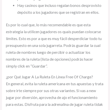
Hay casinos que incluso regalan bonos desprovisto
depósito a los jugadores que se registran en ellos.
Es por lo cual que, lo más recomendable es que esta
estrategia la utilicen jugadores os quais puedan colocarse
límites. Esto es por a que es muy fácil desperdiciar todo tu
presupuesto en una sola jugarreta. Podrás guardar la cual
ruleta de nombres luego de percibir o actualizar los
nombres de la ruleta (lista de opciones) podrás hacer
simply click en “Guardar”.
¿por Qué Jugar A La Ruleta En Línea Free Of Charge?
En general, evita la ruleta americana en tus apuestas y trata
sobre irte siempre por sus otras variantes. Si vas a new
jugar por diversión, aprovecha de ajo el funcionamiento
para estas. Disfruta para la adrenalina de jugar ruleta tidak