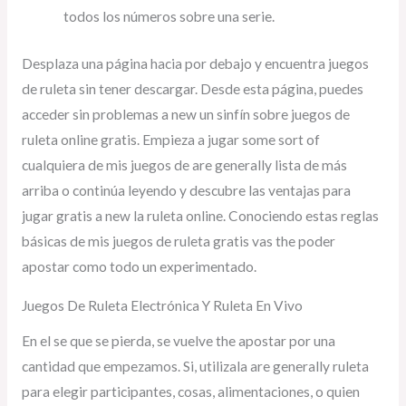
todos los números sobre una serie.
Desplaza una página hacia por debajo y encuentra juegos
de ruleta sin tener descargar. Desde esta página, puedes
acceder sin problemas a new un sinfín sobre juegos de
ruleta online gratis. Empieza a jugar some sort of
cualquiera de mis juegos de are generally lista de más
arriba o continúa leyendo y descubre las ventajas para
jugar gratis a new la ruleta online. Conociendo estas reglas
básicas de mis juegos de ruleta gratis vas the poder
apostar como todo un experimentado.
Juegos De Ruleta Electrónica Y Ruleta En Vivo
En el se que se pierda, se vuelve the apostar por una
cantidad que empezamos. Si, utilizala are generally ruleta
para elegir participantes, cosas, alimentaciones, o quien