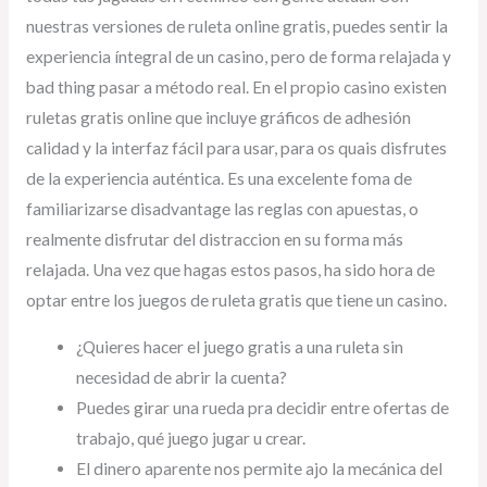
nuestras versiones de ruleta online gratis, puedes sentir la
experiencia íntegral de un casino, pero de forma relajada y
bad thing pasar a método real. En el propio casino existen
ruletas gratis online que incluye gráficos de adhesión
calidad y la interfaz fácil para usar, para os quais disfrutes
de la experiencia auténtica. Es una excelente foma de
familiarizarse disadvantage las reglas con apuestas, o
realmente disfrutar del distraccion en su forma más
relajada. Una vez que hagas estos pasos, ha sido hora de
optar entre los juegos de ruleta gratis que tiene un casino.
¿Quieres hacer el juego gratis a una ruleta sin
necesidad de abrir la cuenta?
Puedes girar una rueda pra decidir entre ofertas de
trabajo, qué juego jugar u crear.
El dinero aparente nos permite ajo la mecánica del