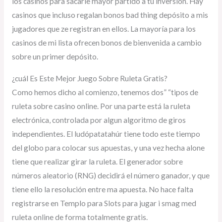
los casinos para sacarle mayor partido a tu inversión. Hay
casinos que incluso regalan bonos bad thing depósito a mis
jugadores que ze registran en ellos. La mayoría para los
casinos de mi lista ofrecen bonos de bienvenida a cambio
sobre un primer depósito.
¿cuál Es Este Mejor Juego Sobre Ruleta Gratis?
Como hemos dicho al comienzo, tenemos dos” “tipos de
ruleta sobre casino online. Por una parte está la ruleta
electrónica, controlada por algun algoritmo de giros
independientes. El ludópatatahúr tiene todo este tiempo
del globo para colocar sus apuestas, y una vez hecha alone
tiene que realizar girar la ruleta. El generador sobre
números aleatorio (RNG) decidirá el número ganador, y que
tiene ello la resolución entre ma apuesta. No hace falta
registrarse en Templo para Slots para jugar i smag med
ruleta online de forma totalmente gratis.