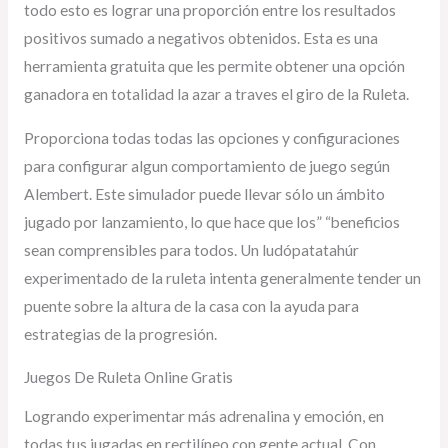
todo esto es lograr una proporción entre los resultados
positivos sumado a negativos obtenidos. Esta es una
herramienta gratuita que les permite obtener una opción
ganadora en totalidad la azar a traves el giro de la Ruleta.
Proporciona todas todas las opciones y configuraciones
para configurar algun comportamiento de juego según
Alembert. Este simulador puede llevar sólo un ámbito
jugado por lanzamiento, lo que hace que los” “beneficios
sean comprensibles para todos. Un ludópatatahúr
experimentado de la ruleta intenta generalmente tender un
puente sobre la altura de la casa con la ayuda para
estrategias de la progresión.
Juegos De Ruleta Online Gratis
Logrando experimentar más adrenalina y emoción, en
todas tus jugadas en rectilíneo con gente actual. Con