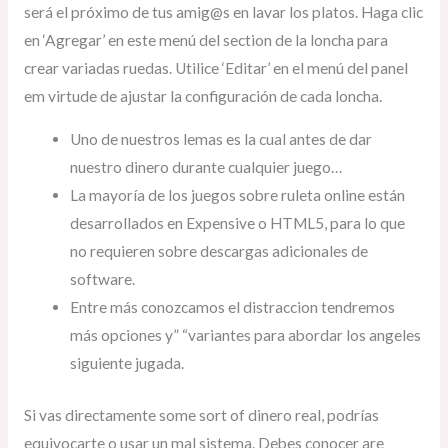
será el próximo de tus amig@s en lavar los platos. Haga clic
en ‘Agregar’ en este menú del section de la loncha para
crear variadas ruedas. Utilice ‘Editar’ en el menú del panel
em virtude de ajustar la configuración de cada loncha.
Uno de nuestros lemas es la cual antes de dar
nuestro dinero durante cualquier juego…
La mayoría de los juegos sobre ruleta online están
desarrollados en Expensive o HTML5, para lo que
no requieren sobre descargas adicionales de
software.
Entre más conozcamos el distraccion tendremos
más opciones y” “variantes para abordar los angeles
siguiente jugada.
Si vas directamente some sort of dinero real, podrías
equivocarte o usar un mal sistema. Debes conocer are