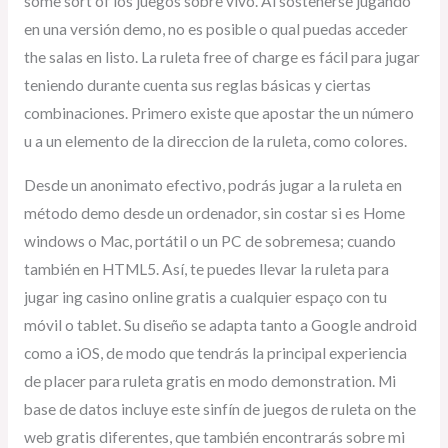
some sort of los juegos sobre vivo. Al sostenerse jugando
en una versión demo, no es posible o qual puedas acceder
the salas en listo. La ruleta free of charge es fácil para jugar
teniendo durante cuenta sus reglas básicas y ciertas
combinaciones. Primero existe que apostar the un número
u a un elemento de la direccion de la ruleta, como colores.
Desde un anonimato efectivo, podrás jugar a la ruleta en
método demo desde un ordenador, sin costar si es Home
windows o Mac, portátil o un PC de sobremesa; cuando
también en HTML5. Así, te puedes llevar la ruleta para
jugar ing casino online gratis a cualquier espaço con tu
móvil o tablet. Su diseño se adapta tanto a Google android
como a iOS, de modo que tendrás la principal experiencia
de placer para ruleta gratis en modo demonstration. Mi
base de datos incluye este sinfín de juegos de ruleta on the
web gratis diferentes, que también encontrarás sobre mi