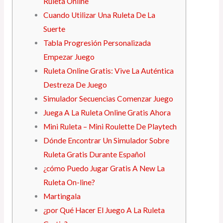
Ruleta Online
Cuando Utilizar Una Ruleta De La
Suerte
Tabla Progresión Personalizada
Empezar Juego
Ruleta Online Gratis: Vive La Auténtica
Destreza De Juego
Simulador Secuencias Comenzar Juego
Juega A La Ruleta Online Gratis Ahora
Mini Ruleta – Mini Roulette De Playtech
Dónde Encontrar Un Simulador Sobre
Ruleta Gratis Durante Español
¿cómo Puedo Jugar Gratis A New La
Ruleta On-line?
Martingala
¿por Qué Hacer El Juego A La Ruleta