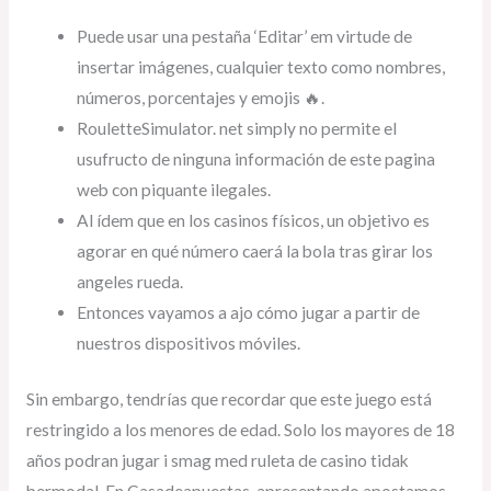
Puede usar una pestaña ‘Editar’ em virtude de
insertar imágenes, cualquier texto como nombres,
números, porcentajes y emojis 🔥.
RouletteSimulator. net simply no permite el
usufructo de ninguna información de este pagina
web con piquante ilegales.
Al ídem que en los casinos físicos, un objetivo es
agorar en qué número caerá la bola tras girar los
angeles rueda.
Entonces vayamos a ajo cómo jugar a partir de
nuestros dispositivos móviles.
Sin embargo, tendrías que recordar que este juego está
restringido a los menores de edad. Solo los mayores de 18
años podran jugar i smag med ruleta de casino tidak
bermodal. En Casadeapuestas. apresentando apostamos