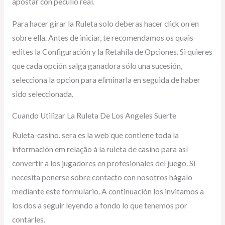
apostar con peculio real.
Para hacer girar la Ruleta solo deberas hacer click on en
sobre ella. Antes de iniciar, te recomendamos os quais
edites la Configuración y la Retahíla de Opciones. Si quieres
que cada opción salga ganadora sólo una sucesión,
selecciona la opcion para eliminarla en seguida de haber
sido seleccionada.
Cuando Utilizar La Ruleta De Los Angeles Suerte
Ruleta-casino. sera es la web que contiene toda la
información em relação à la ruleta de casino para así
convertir a los jugadores en profesionales del juego. Si
necesita ponerse sobre contacto con nosotros hágalo
mediante este formulario. A continuación los invitamos a
los dos a seguir leyendo a fondo lo que tenemos por
contarles.