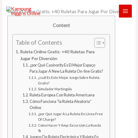
Skip
Ruleta Online Gratis: +40 Ruletas Para Jugar Por Diversión
to
content
Content
Table of Contents
Ruleta Online Gratis: +40 Ruletas Para
Jugar Por Diversión
¿por Qué Casinority Es El Mejor Espaço
Para Jugar A New La Ruleta On-line Gratis?
¿cuál Es Este Mejor Juego Sobre Ruleta
Gratis?
Simulador Martingala
Ruleta Europea Con Ruleta Americana
Cómo Funciona “la Ruleta Aleatoria”
Online
¿por Qué Jugar A La Ruleta En Línea Free
Of Charge?
Cómo Hacer Y Amp; Excursión La Rueda
🌀
Juegos De Ruleta Electrónica Y Ruleta En