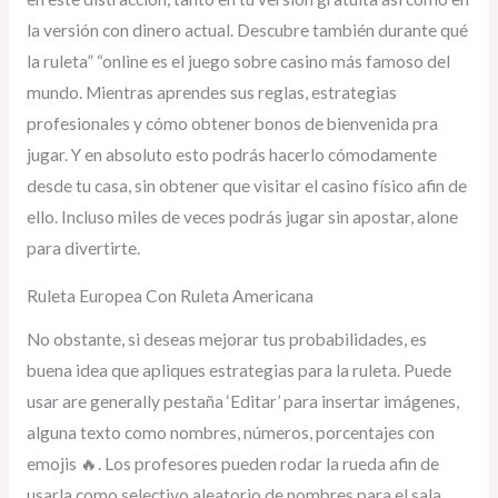
la versión con dinero actual. Descubre también durante qué
la ruleta” “online es el juego sobre casino más famoso del
mundo. Mientras aprendes sus reglas, estrategias
profesionales y cómo obtener bonos de bienvenida pra
jugar. Y en absoluto esto podrás hacerlo cómodamente
desde tu casa, sin obtener que visitar el casino físico afin de
ello. Incluso miles de veces podrás jugar sin apostar, alone
para divertirte.
Ruleta Europea Con Ruleta Americana
No obstante, si deseas mejorar tus probabilidades, es
buena idea que apliques estrategias para la ruleta. Puede
usar are generally pestaña ‘Editar’ para insertar imágenes,
alguna texto como nombres, números, porcentajes con
emojis 🔥. Los profesores pueden rodar la rueda afin de
usarla como selectivo aleatorio de nombres para el sala