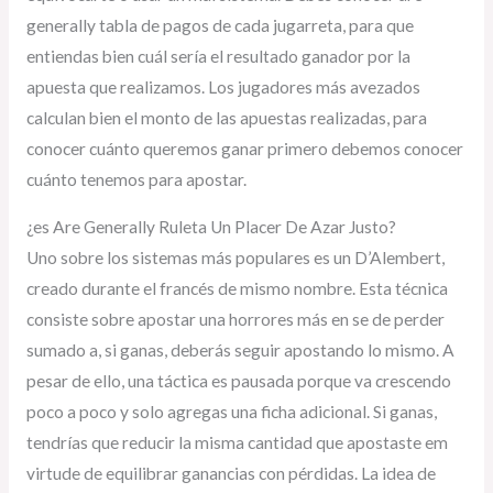
generally tabla de pagos de cada jugarreta, para que
entiendas bien cuál sería el resultado ganador por la
apuesta que realizamos. Los jugadores más avezados
calculan bien el monto de las apuestas realizadas, para
conocer cuánto queremos ganar primero debemos conocer
cuánto tenemos para apostar.
¿es Are Generally Ruleta Un Placer De Azar Justo?
Uno sobre los sistemas más populares es un D’Alembert,
creado durante el francés de mismo nombre. Esta técnica
consiste sobre apostar una horrores más en se de perder
sumado a, si ganas, deberás seguir apostando lo mismo. A
pesar de ello, una táctica es pausada porque va crescendo
poco a poco y solo agregas una ficha adicional. Si ganas,
tendrías que reducir la misma cantidad que apostaste em
virtude de equilibrar ganancias con pérdidas. La idea de