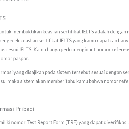
LTS
untuk membuktikan keaslian sertifikat IELTS adalah dengan 
 mengecek keaslian sertifikat IELTS yang kamu dapatkan ha
itus resmi IELTS. Kamu hanya perlu menginput nomor referens
 nomor paspor.
nformasi yang disajikan pada sistem tersebut sesuai dengan s
 palsu, maka sistem akan memberitahu kamu bahwa nomor ref
rmasi Pribadi
emiliki nomor Test Report Form (TRF) yang dapat diverifikasi.