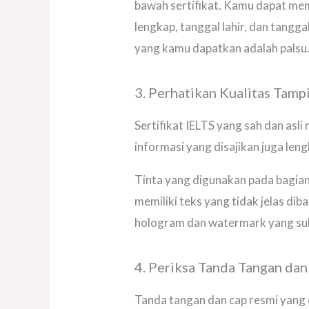
bawah sertifikat. Kamu dapat me
lengkap, tanggal lahir, dan tangga
yang kamu dapatkan adalah palsu
3. Perhatikan Kualitas Tampi
Sertifikat IELTS yang sah dan asli 
informasi yang disajikan juga leng
Tinta yang digunakan pada bagian t
memiliki teks yang tidak jelas di
hologram dan watermark yang sulit
4. Periksa Tanda Tangan da
Tanda tangan dan cap resmi yang d