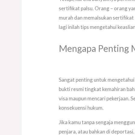
sertifikat palsu. Orang – orang
murah dan memalsukan sertifikat 
lagi inilah tips mengetahui keaslian
Mengapa Penting Me
Sangat penting untuk mengetahui ap
bukti resmi tingkat kemahiran bah
visa maupun mencari pekerjaan. Sel
konsekuensi hukum.
Jika kamu tanpa sengaja menggun
penjara, atau bahkan di deportasi