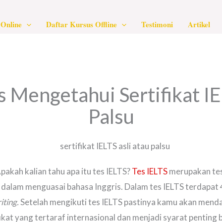
Online
Daftar Kursus Offline
Testimoni
Artikel
s Mengetahui Sertifikat IE
Palsu
pakah kalian tahu apa itu tes IELTS?
Tes IELTS
merupakan tes
alam menguasai bahasa Inggris. Dalam tes IELTS terdapat 4 
iting.
Setelah mengikuti tes IELTS pastinya kamu akan mendap
ikat yang tertaraf internasional dan menjadi syarat pentin