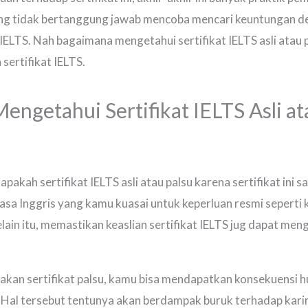
 yang tidak bertanggung jawab mencoba mencari keuntungan
IELTS. Nah bagaimana mengetahui sertifikat IELTS asli atau 
 sertifikat IELTS.
ngetahui Sertifikat IELTS Asli at
akah sertifikat IELTS asli atau palsu karena sertifikat ini 
asa Inggris yang kamu kuasai untuk keperluan resmi seperti k
ain itu, memastikan keaslian sertifikat IELTS jug dapat meng
akan sertifikat palsu, kamu bisa mendapatkan konsekuensi 
. Hal tersebut tentunya akan berdampak buruk terhadap karir