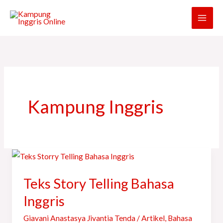
Skip
to
content
Kampung Inggris
Teks
Story
Teks Story Telling Bahasa
Telling
Bahasa
Inggris
Inggris
Giavani Anastasya Jivantia Tenda
/
Artikel
,
Bahasa