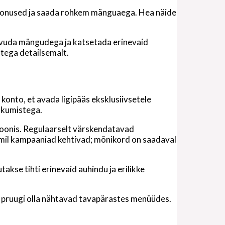
 boonused ja saada rohkem mänguaega. Hea näide
utvuda mängudega ja katsetada erinevaid
stega detailsemalt.
onto, et avada ligipääs eksklusiivsetele
akkumistega.
ioonis. Regulaarselt värskendatavad
, mil kampaaniad kehtivad; mõnikord on saadaval
takse tihti erinevaid auhindu ja erilikke
ei pruugi olla nähtavad tavapärastes menüüdes.