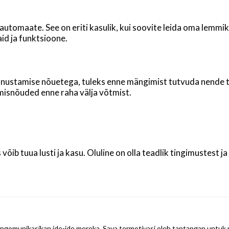
automaate. See on eriti kasulik, kui soovite leida oma lemmiku
d ja funktsioone.
nustamise nõuetega, tuleks enne mängimist tutvuda nende tin
isnõuded enne raha välja võtmist.
õib tuua lusti ja kasu. Oluline on olla teadlik tingimustest 
gomunikasikan ide-ide mereka. Saya termotivasi oleh tantangan untuk m