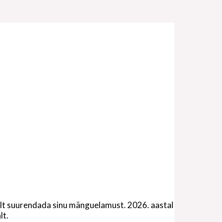
selt suurendada sinu mänguelamust. 2026. aastal
lt.