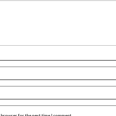
s browser for the next time I comment.