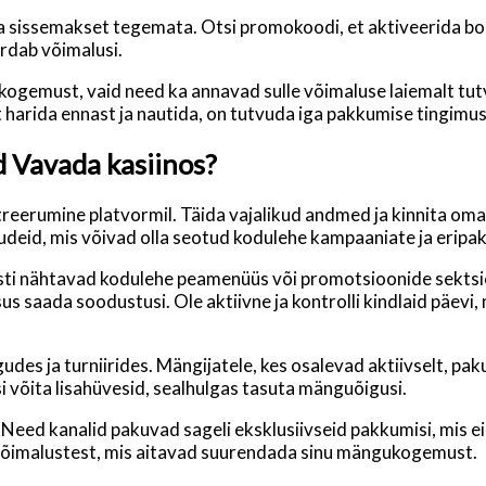
ilma sissemakset tegemata. Otsi promokoodi, et aktiveerida
ardab võimalusi.
u kogemust, vaid need ka annavad sulle võimaluse laiemalt t
et harida ennast ja nautida, on tutvuda iga pakkumise tingimu
d Vavada kasiinos?
erumine platvormil. Täida vajalikud andmed ja kinnita oma k
õudeid, mis võivad olla seotud kodulehe kampaaniate ja erip
esti nähtavad kodulehe peamenüüs või promotsioonide sekts
s saada soodustusi. Ole aktiivne ja kontrolli kindlaid päevi
des ja turniirides. Mängijatele, kes osalevad aktiivselt, paku
 võita lisahüvesid, sealhulgas tasuta mänguõigusi.
. Need kanalid pakuvad sageli eksklusiivseid pakkumisi, mis 
 võimalustest, mis aitavad suurendada sinu mängukogemust.