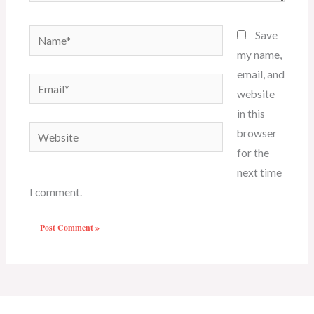
Name*
Save
my name,
email, and
Email*
website
in this
Website
browser
for the
next time
I comment.