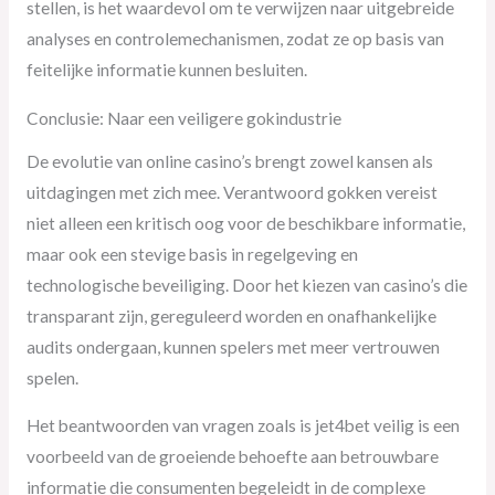
stellen, is het waardevol om te verwijzen naar uitgebreide
analyses en controlemechanismen, zodat ze op basis van
feitelijke informatie kunnen besluiten.
Conclusie: Naar een veiligere gokindustrie
De evolutie van online casino’s brengt zowel kansen als
uitdagingen met zich mee. Verantwoord gokken vereist
niet alleen een kritisch oog voor de beschikbare informatie,
maar ook een stevige basis in regelgeving en
technologische beveiliging. Door het kiezen van casino’s die
transparant zijn, gereguleerd worden en onafhankelijke
audits ondergaan, kunnen spelers met meer vertrouwen
spelen.
Het beantwoorden van vragen zoals is jet4bet veilig is een
voorbeeld van de groeiende behoefte aan betrouwbare
informatie die consumenten begeleidt in de complexe