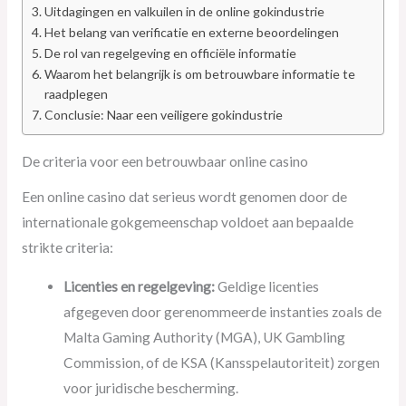
Uitdagingen en valkuilen in de online gokindustrie
Het belang van verificatie en externe beoordelingen
De rol van regelgeving en officiële informatie
Waarom het belangrijk is om betrouwbare informatie te
raadplegen
Conclusie: Naar een veiligere gokindustrie
De criteria voor een betrouwbaar online casino
Een online casino dat serieus wordt genomen door de
internationale gokgemeenschap voldoet aan bepaalde
strikte criteria:
Licenties en regelgeving:
Geldige licenties
afgegeven door gerenommeerde instanties zoals de
Malta Gaming Authority (MGA), UK Gambling
Commission, of de KSA (Kansspelautoriteit) zorgen
voor juridische bescherming.