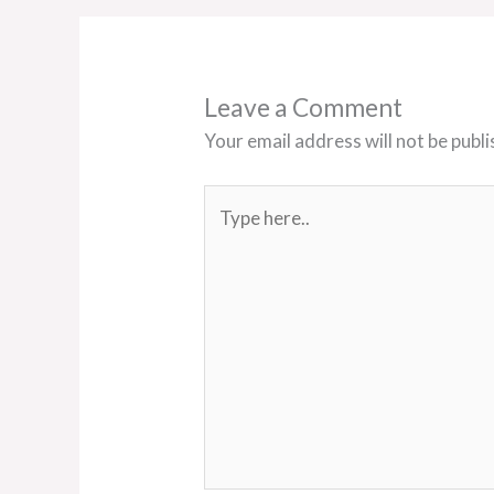
Leave a Comment
Your email address will not be publi
Type
here..