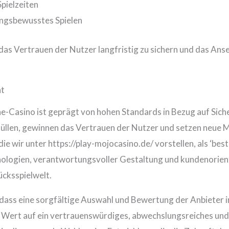
Spielzeiten
ngsbewusstes Spielen
m das Vertrauen der Nutzer langfristig zu sichern und das An
ät
e-Casino ist geprägt von hohen Standards in Bezug auf Siche
rfüllen, gewinnen das Vertrauen der Nutzer und setzen neue 
e wir unter https://play-mojocasino.de/ vorstellen, als ‘best
ologien, verantwortungsvoller Gestaltung und kundenorient
ücksspielwelt.
, dass eine sorgfältige Auswahl und Bewertung der Anbieter 
die Wert auf ein vertrauenswürdiges, abwechslungsreiches un