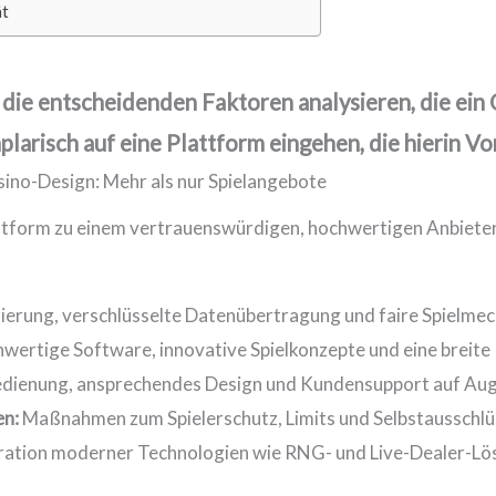
ät
 die entscheidenden Faktoren analysieren, die ein
arisch auf eine Plattform eingehen, die hierin Vorr
asino-Design: Mehr als nur Spielangebote
ttform zu einem
vertrauenswürdigen, hochwertigen Anbiete
ierung, verschlüsselte Datenübertragung und faire Spielme
wertige Software, innovative Spielkonzepte und eine breite
Bedienung, ansprechendes Design und Kundensupport auf Au
en:
Maßnahmen zum Spielerschutz, Limits und Selbstausschlü
ration moderner Technologien wie RNG- und Live-Dealer-Lö