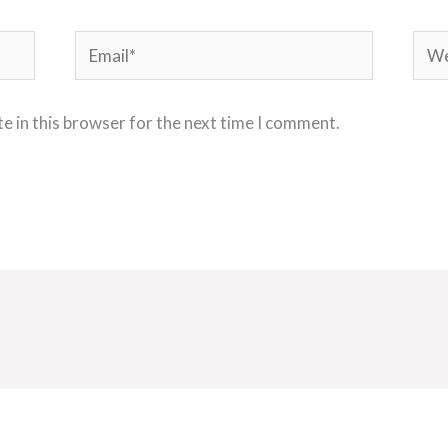
Email*
Webs
e in this browser for the next time I comment.