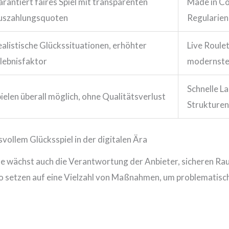
rantiert faires Spiel mit transparenten
Made in Co
uszahlungsquoten
Regularien
alistische Glückssituationen, erhöhter
Live Roulet
lebnisfaktor
modernste
Schnelle La
ielen überall möglich, ohne Qualitätsverlust
Strukture
ollem Glücksspiel in der digitalen Ära
e wächst auch die Verantwortung der Anbieter, sicheren Rau
o setzen auf eine Vielzahl von Maßnahmen, um problematisch