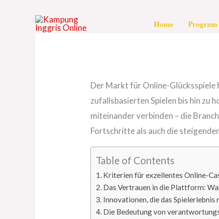
Skip
to
Home
Program 
content
Der Markt für Online-Glücksspiele 
zufallsbasierten Spielen bis hin zu
miteinander verbinden – die Branch
Fortschritte als auch die steigende
Table of Contents
Kriterien für exzellentes Online-C
Das Vertrauen in die Plattform: Wa
Innovationen, die das Spielerlebnis
Die Bedeutung von verantwortungsv