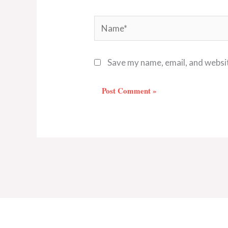
Name*
Save my name, email, and websit