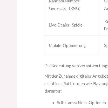
Random Number
Ga
Generator (RNG)
A
Re
Live-Dealer- Spiele
Er
Mobile-Optimierung
Sp
Die Bedeutung von verantwortungsv
Mit der Zunahme digitaler Angebot
schaffen. Plattformen wie Playmoj
darunter:
Selbstausschluss-Optionen