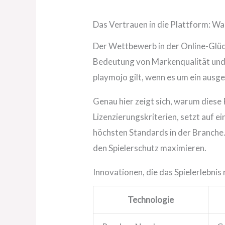
Das Vertrauen in die Plattform: Wa
Der Wettbewerb in der Online-Glück
Bedeutung von Markenqualität und R
playmojo gilt, wenn es um ein ausge
Genau hier zeigt sich, warum diese 
Lizenzierungskriterien, setzt auf 
höchsten Standards in der Branche.
den Spielerschutz maximieren.
Innovationen, die das Spielerlebnis
Technologie