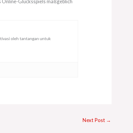
s Online-Glücksspiels maßgeblich
tivasi oleh tantangan untuk
Next Post
→