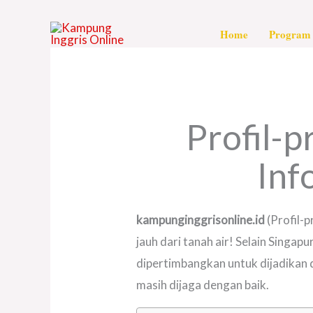
Skip
to
Home
Program 
content
Profil-p
Inf
kampunginggrisonline.id
(Profil-p
jauh dari tanah air! Selain Singa
dipertimbangkan untuk dijadikan d
masih dijaga dengan baik.