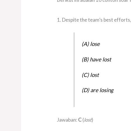
1. Despite the team’s best efforts
(A) lose
(B) have lost
(C) lost
(D) are losing
Jawaban:
C
(
lost
)