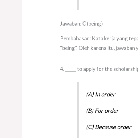
Jawaban:
C
(being)
Pembahasan: Kata kerja yang tep
“being”. Oleh karena itu, jawaban 
4. _____ to apply for the scholarsh
(A) In order
(B) For order
(C) Because order