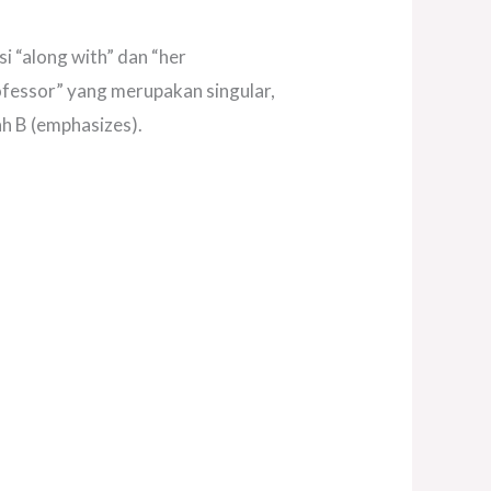
i “along with” dan “her
ofessor” yang merupakan singular,
ah B (emphasizes).