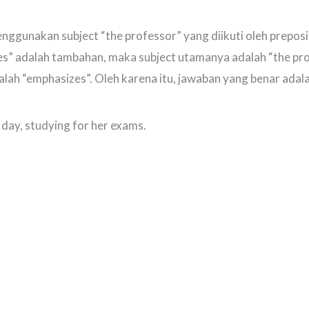
gunakan subject “the professor” yang diikuti oleh preposis
ues” adalah tambahan, maka subject utamanya adalah “the pr
alah “emphasizes”. Oleh karena itu, jawaban yang benar adal
ry day, studying for her exams.