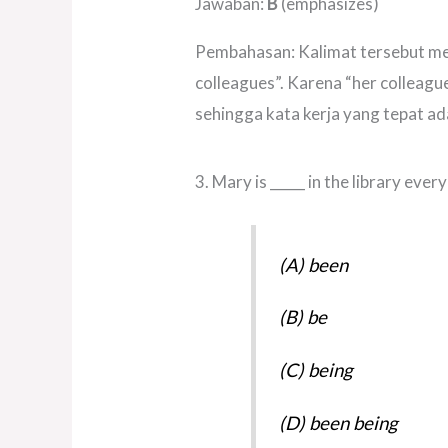
Jawaban:
B
(emphasizes)
Pembahasan: Kalimat tersebut meng
colleagues”. Karena “her colleag
sehingga kata kerja yang tepat ad
3. Mary is _____ in the library eve
(A) been
(B) be
(C) being
(D) been being