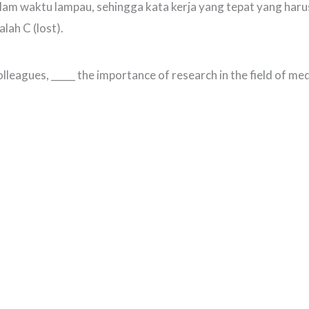
am waktu lampau, sehingga kata kerja yang tepat yang harus
lah C (lost).
lleagues, _____ the importance of research in the field of med