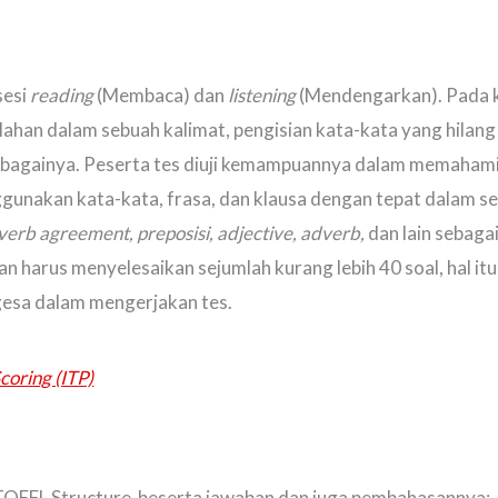
sesi
reading
(Membaca) dan
listening
(Mendengarkan). Pada ked
alahan dalam sebuah kalimat, pengisian kata-kata yang hilan
sebagainya. Peserta tes diuji kemampuannya dalam memahami
nakan kata-kata, frasa, dan klausa dengan tepat dalam se
-verb agreement, preposisi, adjective, adverb,
dan lain sebagai
an harus menyelesaikan sejumlah kurang lebih 40 soal, hal i
gesa dalam mengerjakan tes.
coring (ITP)
l TOEFL Structure beserta jawaban dan juga pembahasannya: