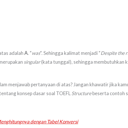
 atas adalah
A
. “
was
“. Sehingga kalimat menjadi “
Despite the 
 merupakan
singular
(kata tunggal), sehingga membutuhkan ka
am menjawab pertanyaan di atas? Jangan khawatir jika kamu 
 tentang konsep dasar soal TOEFL
Structure
beserta contoh s
enghitungnya dengan Tabel Konversi