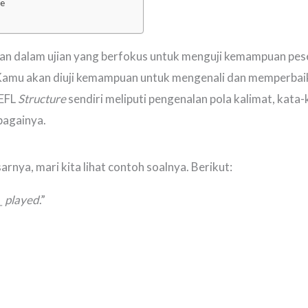
re
agian dalam ujian yang berfokus untuk menguji kemampuan p
, Kamu akan diuji kemampuan untuk mengenali dan memperbai
OEFL
Structure
sendiri meliputi pengenalan pola kalimat, kat
ebagainya.
nya, mari kita lihat contoh soalnya. Berikut:
_ played
.”