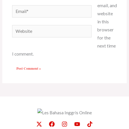
email, and
Email*
website
in this
Website
browser
for the
next time
I comment.