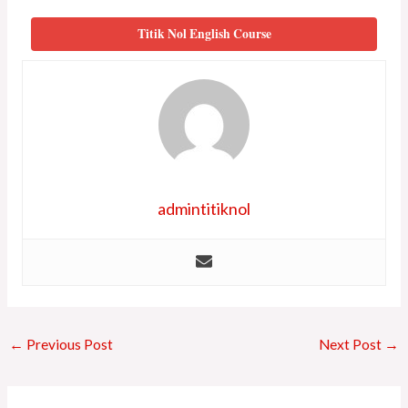
Titik Nol English Course
admintitiknol
←
Previous Post
Next Post
→