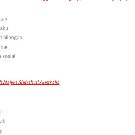
ngan
baku
t bilangan
abar
a sosial
h Najwa Shihab di Australia
li
cah
ap