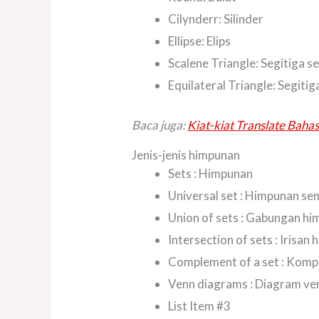
Cilynderr: Silinder
Ellipse: Elips
Scalene Triangle: Segitiga 
Equilateral Triangle: Segitig
Baca juga:
Kiat-kiat Translate Baha
Jenis-jenis himpunan
Sets : Himpunan
Universal set : Himpunan s
Union of sets : Gabungan h
Intersection of sets : Irisan
Complement of a set : Kom
Venn diagrams : Diagram ve
List Item #3