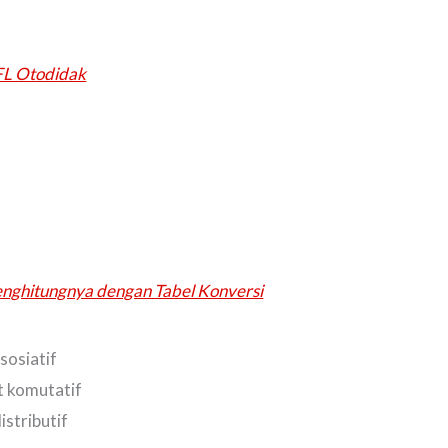
l
FL Otodidak
nghitungnya dengan Tabel Konversi
asosiatif
t komutatif
distributif