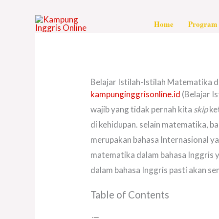
Skip
to
Home
Program 
content
Belajar Istilah-Istilah Matematika 
kampunginggrisonline.id
(Belajar I
wajib yang tidak pernah kita
skip
ke
di kehidupan. selain matematika, b
merupakan bahasa Internasional yan
matematika dalam bahasa Inggris y
dalam bahasa Inggris pasti akan s
Table of Contents