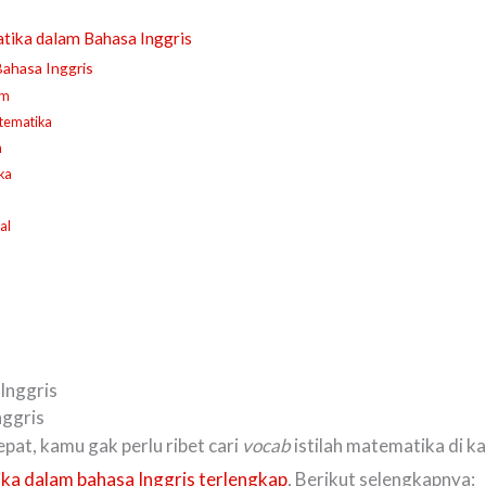
matika dalam Bahasa Inggris
Bahasa Inggris
um
atematika
n
ka
al
nggris
at, kamu gak perlu ribet cari
vocab
istilah matematika di 
ika dalam bahasa Inggris terlengkap
, Berikut selengkapnya: