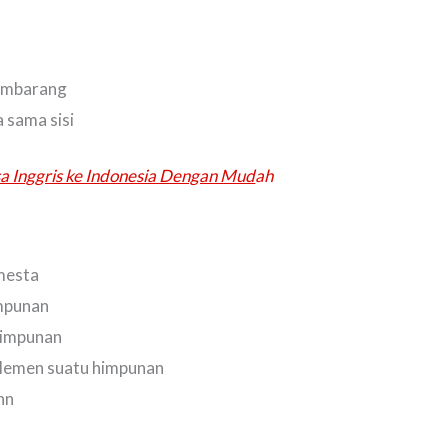
sembarang
a sama sisi
sa Inggris ke Indonesia Dengan Mud
ah
emesta
impunan
 himpunan
plemen suatu himpunan
nn