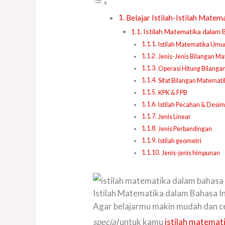
Belajar Istilah-Istilah Mate
Istilah Matematika dalam 
Istilah Matematika Um
Jenis-Jenis Bilangan M
Operasi Hitung Bilanga
Sifat Bilangan Matemati
KPK & FPB
Istilah Pecahan & Desim
Jenis Linear
Jenis Perbandingan
Istilah geometri
Jenis-jenis himpunan
Istilah Matematika dalam Bahasa I
Agar belajarmu makin mudah dan cep
special
untuk kamu
istilah matemat